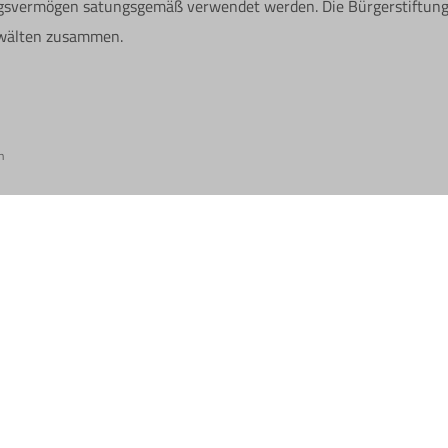
ungsvermögen satungsgemäß verwendet werden. Die Bürgerstiftung R
nwälten zusammen.
n