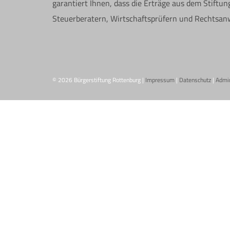
garantiert Ihnen, dass die Erträge aus dem Stift
Steuerberatern, Wirtschaftsprüfern und Rechtsa
© 2026 Bürgerstiftung Rottenburg |
Impressum
|
Datenschutz
|
Admi