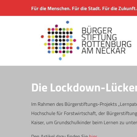
Für die Menschen. Für die Stadt. Für die Zukunft.
Die Lockdown-Lücken
Im Rahmen des Bürgerstiftungs-Projekts „Lernpate
Hochschule für Forstwirtschaft, der Bürgerstiftu
Kaiser, um Grundschulkinder beim Lernen zu unter
Den Artikel dazu finden Sie
hier
.