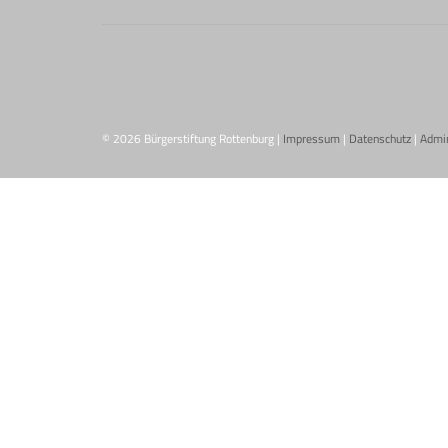
© 2026 Bürgerstiftung Rottenburg |
Impressum
|
Datenschutz
|
Admi